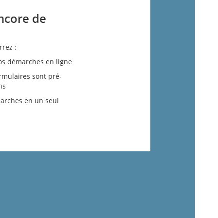
ncore de
rez :
os démarches en ligne
rmulaires sont pré-
ns
arches en un seul